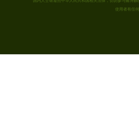
国内人士请遵照中华人民共和国相关法律，切勿参与赌博触
使用者有任何